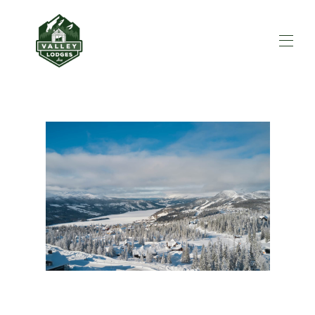
Hem
Alla Boenden
▾
Stalltjärnstugan
Om Oss
Valley Guide
Skräddarsyr Din Resa
Konferens och gruppresor
Tväråstugan