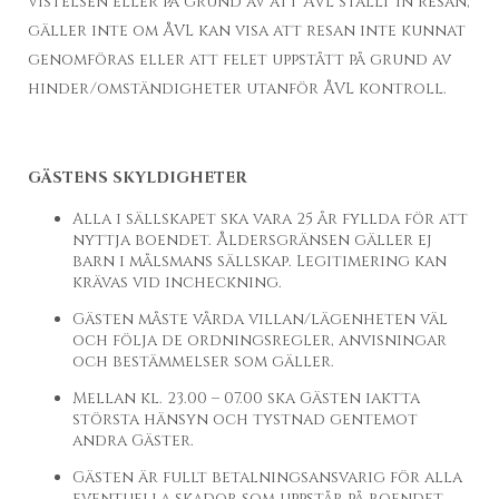
vistelsen eller på grund av att ÅVL ställt in resan,
gäller inte om ÅVL kan visa att resan inte kunnat
genomföras eller att felet uppstått på grund av
hinder/omständigheter utanför ÅVL kontroll.
GÄSTENS SKYLDIGHETER
Alla i sällskapet ska vara 25 år fyllda för att
nyttja boendet. Åldersgränsen gäller ej
barn i målsmans sällskap. Legitimering kan
krävas vid incheckning.
Gästen måste vårda villan/lägenheten väl
och följa de ordningsregler, anvisningar
och bestämmelser som gäller.
Mellan kl. 23.00 – 07.00 ska Gästen iaktta
största hänsyn och tystnad gentemot
andra Gäster.
Gästen är fullt betalningsansvarig för alla
eventuella skador som uppstår på boendet