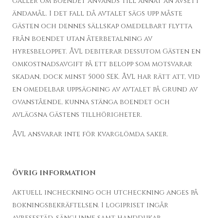
gäller om boendet används till annat än avsett
ändamål. I det fall då avtalet sägs upp måste
Gästen och dennes sällskap omedelbart flytta
från boendet utan återbetalning av
hyresbeloppet. ÅVL debiterar dessutom Gästen en
omkostnadsavgift på ett belopp som motsvarar
skadan, dock minst 5000 SEK. ÅVL har rätt att, vid
en omedelbar uppsägning av avtalet på grund av
ovanstående, kunna stänga boendet och
avlägsna Gästens tillhörigheter.
ÅVL ansvarar inte för kvarglömda saker.
ÖVRIG INFORMATION
Aktuell incheckning och utcheckning anges på
bokningsbekräftelsen. I logipriset ingår
avresestäd, sänglinne samt handdukar.