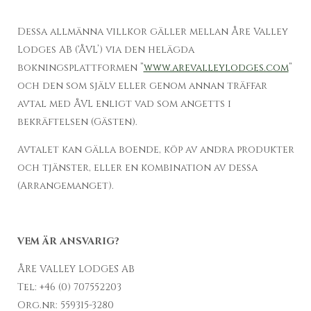
Dessa allmänna villkor gäller mellan Åre Valley
Lodges AB (‘ÅVL’) via den helägda
bokningsplattformen ”
www.arevalleylodges.com
”
och den som själv eller genom annan träffar
avtal med ÅVL enligt vad som angetts i
bekräftelsen (Gästen).
Avtalet kan gälla boende, köp av andra produkter
och tjänster, eller en kombination av dessa
(Arrangemanget).
VEM ÄR ANSVARIG?
ÅRE VALLEY LODGES AB
Tel: +46 (0) 707552203
Org.nr: 559315-3280