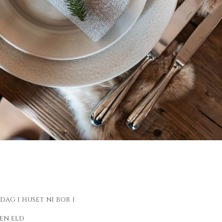
dag i huset ni bor i
pen eld