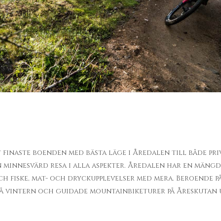
finaste boenden med bästa läge i Åredalen till både priv
en minnesvärd resa i alla aspekter. Åredalen har en mängd
 och fiske, mat- och dryckupplevelser med mera. Beroende p
på vintern och guidade mountainbiketurer på Åreskuta